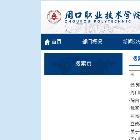
首页
部门概况
新闻公
搜
搜索页
·
通 
·
周口
·
院内
·
我家
·
照亮
·
立德
·
关于
·
周口