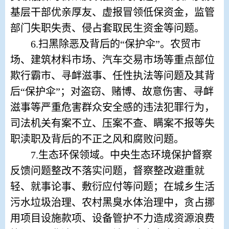
基层干部优亲厚友、虚报冒领低保资金，监管
部门失职失责、侵占套取民生资金等问题。
6.
扫黑除恶及背后的
“保护伞”。农贸市
场、建筑材料市场、汽车交易市场等重点部位
欺行霸市、寻衅滋事、任性执法等问题及其背
后“保护伞”；对盗窃、赌博、故意伤害、寻衅
滋事等严重危害群众安全感的违法犯罪行为，
司法机关有案不立、压案不查、瞒案不报等失
职渎职及背后的不正之风和腐败问题。
7.
生态环保领域。中央生态环境保护督察
反馈问题整改不落实问题，督察整改避重就
轻、就事论事、敷衍应付等问题；在城乡生活
污水垃圾治理、农村黑臭水体治理中，贪占挪
用项目设施款项、设备管护不力造成资源浪费