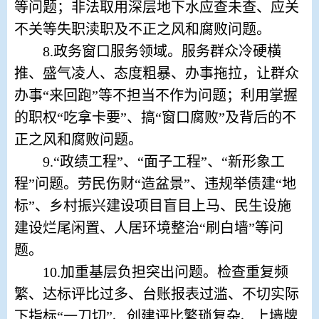
等问题；非法取用深层地下水应查未查、应关
不关等失职渎职及不正之风和腐败问题。
8.
政务窗口服务领域。服务群众冷硬横
推、盛气凌人、态度粗暴、办事拖拉，让群众
办事
“来回跑”等不担当不作为问题；利用掌握
的职权“吃拿卡要”、搞“窗口腐败”及背后的不
正之风和腐败问题。
9.
“政绩工程”、“面子工程”、“新形象工
程”问题。劳民伤财“造盆景”、违规举债建“地
标”、乡村振兴建设项目盲目上马、民生设施
建设烂尾闲置、人居环境整治“刷白墙”等问
题。
10.
加重基层负担突出问题。检查重复频
繁、达标评比过多、台账报表过滥、不切实际
下指标
“一刀切”、创建评比繁琐复杂、上墙牌